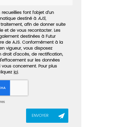
recueillies font l’objet d’un
rmatique destiné à
AJS
,
traitement, afin de donner suite
 et de vous recontacter. Les
galement destinées à Futur
taire de AJS. Conformément à la
en vigueur, vous disposez
roit d'accès, de rectification,
 d'effacement sur les données
i vous concernent. Pour plus
cliquez
ici
.
res