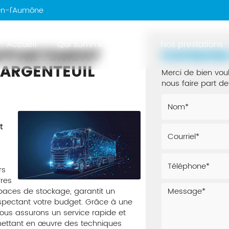
en-l'Aumône
Accueil
Qui sommes-nous ?
Nos prestations
PPARTEMENT
Contacte
 ARGENTEUIL
Merci de bien voul
nous faire part 
t
rs
res
paces de stockage, garantit un
pectant votre budget. Grâce à une
nous assurons un service rapide et
 mettant en œuvre des techniques