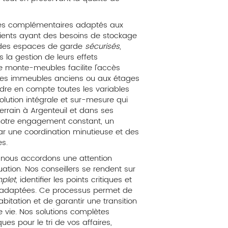
es complémentaires adaptés aux
s clients ayant des besoins de stockage
on des espaces de garde
sécurisés
,
ns la gestion de leurs effets
de monte-meubles facilite l'accès
es immeubles anciens ou aux étages
dre en compte toutes les variables
solution intégrale et sur-mesure qui
errain à Argenteuil et dans ses
 notre engagement constant, un
r une coordination minutieuse et des
es.
ous accordons une attention
tuation. Nos conseillers se rendent sur
plet
, identifier les points critiques et
n adaptées. Ce processus permet de
bitation et de garantir une transition
 vie. Nos solutions complètes
es pour le tri de vos affaires,