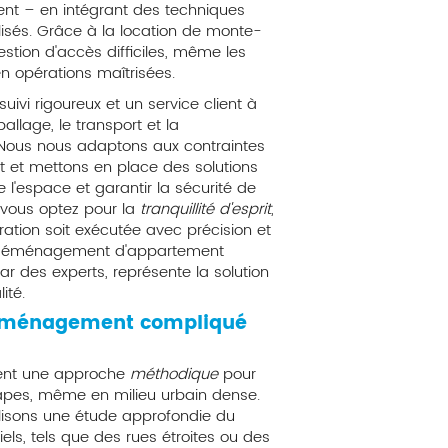
t – en intégrant des techniques
isés. Grâce à la location de monte-
stion d'accès difficiles, même les
n opérations maîtrisées.
ivi rigoureux et un service client à
allage, le transport et la
s. Nous nous adaptons aux contraintes
et mettons en place des solutions
e l'espace et garantir la sécurité de
, vous optez pour la
tranquillité d'esprit
,
ation soit exécutée avec précision et
n déménagement d'appartement
ar des experts, représente la solution
ité.
déménagement compliqué
ent une approche
méthodique
pour
pes, même en milieu urbain dense.
alisons une étude approfondie du
tiels, tels que des rues étroites ou des