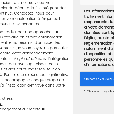
choisissant nos services, vous
t du début à la fin, intégrant des
Les informations 
continue. Contactez-nous pour
traitement info
r votre installation à Argenteuil,
responsable du 
munes environnantes.
à votre demande
se traduit par une approche sur
données sont é
availle en étroite collaboration
Digital, presta
ent leurs besoins, d'anticiper les
réglementation 
vantes. Que vous soyez un particulier
notamment d'un d
de rendre votre déménagement
d'opposition et
enteuil
simple et efficace
. L'intégration
personnelles qu
des de travail optimisées nous
d’informations, 
 et des coûts maîtrisés, tout en
 Forts d'une expérience significative,
t qui accompagne chaque étape de
à l'installation définitive dans votre
*
Champs obligatoi
 stress
re
ménagement à Argenteuil