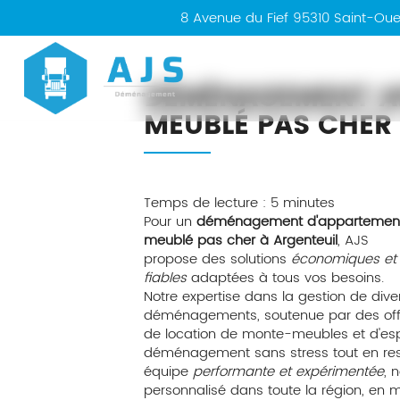
8 Avenue du Fief
95310
Saint-Ou
AJS
DÉMÉNAGEMENT A
MEUBLÉ PAS CHER
Temps de lecture : 5 minutes
Pour un
déménagement d'appartemen
meublé pas cher à Argenteuil
, AJS
propose des solutions
économiques et
fiables
adaptées à tous vos besoins.
Notre expertise dans la gestion de dive
déménagements, soutenue par des off
de location de monte-meubles et d'es
déménagement sans stress tout en res
équipe
performante et expérimentée
, 
personnalisé dans toute la région, en