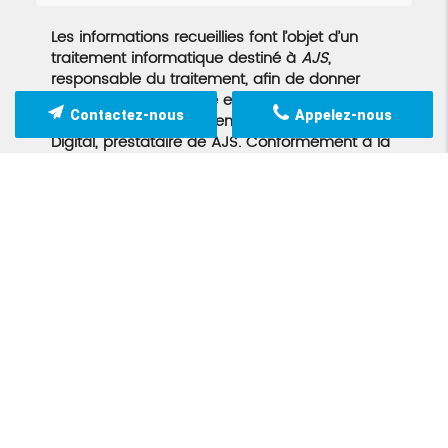
Les informations recueillies font l’objet d’un
traitement informatique destiné à
AJS
,
responsable du traitement, afin de donner
suite à votre demande et de vous recontacter.
Contactez-nous
Appelez-nous
Les données sont également destinées à Futur
Digital, prestataire de AJS. Conformément à la
réglementation en vigueur, vous disposez
notamment d'un droit d'accès, de rectification,
d'opposition et d'effacement sur les données
personnelles qui vous concernent. Pour plus
d’informations, cliquez
ici
.
*
Champs obligatoires