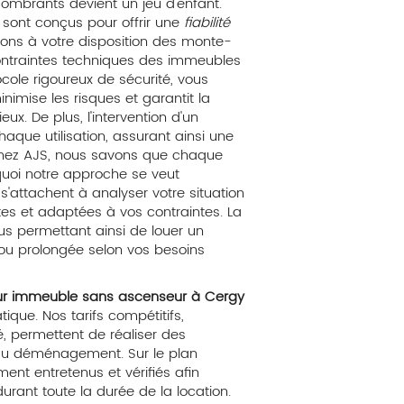
ombrants devient un jeu d'enfant.
sont conçus pour offrir une
fiabilité
tons à votre disposition des monte-
ntraintes techniques des immeubles
ole rigoureux de sécurité, vous
inimise les risques et garantit la
ux. De plus, l'intervention d'un
ue utilisation, assurant ainsi une
 Chez AJS, nous savons que chaque
uoi notre approche se veut
'attachent à analyser votre situation
tes et adaptées à vos contraintes. La
us permettant ainsi de louer un
u prolongée selon vos besoins
ur immeuble sans ascenseur à Cergy
ique. Nos tarifs compétitifs,
, permettent de réaliser des
 au déménagement. Sur le plan
ent entretenus et vérifiés afin
rant toute la durée de la location.