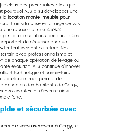
judicieux des prestataires ainsi que
'est pourquoi AJS a su développer une
e la
location monte-meuble pour
ssurant ainsi la prise en charge de vos
marche repose sur une
écoute
sposition de solutions personnalisées.
st important de sécuriser chaque
ter tout incident ou retard. Nos
e terrain avec professionnalisme et
ion de chaque opération de levage ou
nte évolution, AJS continue d'innover
alliant technologie et savoir-faire
 l'excellence nous permet de
roissantes des habitants de Cergy,
voisinantes, et d'inscrire ainsi
ale forte.
apide et sécurisée avec
immeuble sans ascenseur à Cergy
, le