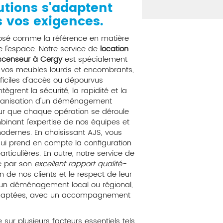
lutions s'adaptent
s vos exigences.
posé comme la référence en matière
l'espace. Notre service de
location
censeur à Cergy
est spécialement
e vos meubles lourds et encombrants,
ficiles d'accès ou dépourvus
ègrent la sécurité, la rapidité et la
'organisation d'un déménagement
ur que chaque opération se déroule
inant l'expertise de nos équipes et
dernes. En choisissant AJS, vous
ui prend en compte la configuration
ticulières. En outre, notre service de
e par son
excellent rapport qualité-
on de nos clients et le respect de leur
ur un déménagement local ou régional,
 adaptées, avec un accompagnement
ur plusieurs facteurs essentiels tels