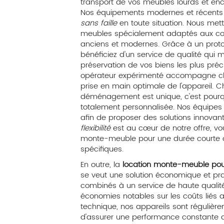
transport de vos meubles lourds et enc
Nos équipements modernes et récents 
sans faille
en toute situation. Nous met
meubles spécialement adaptés aux co
anciens et modernes. Grâce à un protoc
bénéficiez d'un service de qualité qui m
préservation de vos biens les plus précie
opérateur expérimenté accompagne chaq
prise en main optimale de l'appareil.
déménagement est unique, c'est pourq
totalement personnalisée. Nos équipes s
afin de proposer des solutions innovan
flexibilité
est au cœur de notre offre, vo
monte-meuble pour une durée courte o
spécifiques.
En outre, la
location monte-meuble po
se veut une solution économique et prat
combinés à un service de haute qualité
économies notables sur les coûts liés
technique, nos appareils sont régulièrem
d'assurer une performance constante du