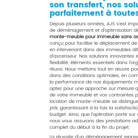
son transfert, nos so
parfaitement à toute
Depuis plusieurs années, AJS s'est im
de déménagement et d'optimisation de 
monte-meuble pour immeuble sans as
conçu pour faciliter le déplacement d
en intervenant dans des immeubles dif
d'ascenseur. Nos solutions innovantes int
flexibilité, éléments essentiels dans l
réussi. Nous mettons tout en œuvre po
dans des conditions optimales, en comb
la performance de nos équipements mo
optez pour une approche
sur mesure
q
de votre immeuble et vos contraintes par
location de monte-meuble se distingu
prix
, garantissant à la fois la satisfacti
budget. Ainsi, que l'opération porte s
nous vous assurons des prestations
complet du début à la fin du projet.
La réussite d'un déménagement repose s