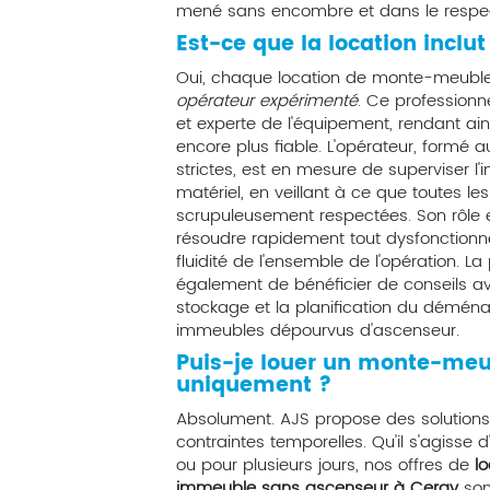
mené sans encombre et dans le respec
Est-ce que la location inclut
Oui, chaque location de monte-meuble c
opérateur expérimenté
. Ce professionn
et experte de l'équipement, rendant 
encore plus fiable. L'opérateur, formé 
strictes, est en mesure de superviser l'
matériel, en veillant à ce que toutes l
scrupuleusement respectées. Son rôle es
résoudre rapidement tout dysfonctionne
fluidité de l'ensemble de l'opération. 
également de bénéficier de conseils avi
stockage et la planification du déména
immeubles dépourvus d'ascenseur.
Puis-je louer un monte-meu
uniquement ?
Absolument. AJS propose des solutions 
contraintes temporelles. Qu'il s'agisse
ou pour plusieurs jours, nos offres de
l
immeuble sans ascenseur à Cergy
son