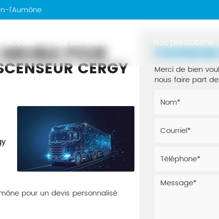
en-l'Aumône
Accueil
Qui sommes-nous ?
Nos prestations
-MEUBLE POUR
Contacte
SCENSEUR CERGY
Merci de bien voul
nous faire part 
gy
.
mône pour un devis personnalisé.