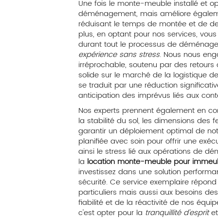
Une fois le monte-meuble installé et opé
déménagement, mais améliore égalemen
réduisant le temps de montée et de de
plus, en optant pour nos services, vous
durant tout le processus de déménage
expérience sans stress
. Nous nous eng
irréprochable, soutenu par des retours c
solide sur le marché de la logistique 
se traduit par une réduction significati
anticipation des imprévus liés aux con
Nos experts prennent également en co
la stabilité du sol, les dimensions des 
garantir un déploiement optimal de not
planifiée avec soin pour offrir une exéc
ainsi le stress lié aux opérations de d
la
location monte-meuble pour immeu
investissez dans une solution performa
sécurité. Ce service exemplaire répon
particuliers mais aussi aux besoins des 
fiabilité et de la réactivité de nos équi
c'est opter pour la
tranquillité d'esprit
et