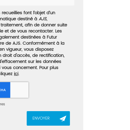
recueillies font l’objet d’un
rmatique destiné à
AJS
,
traitement, afin de donner suite
 et de vous recontacter. Les
galement destinées à Futur
taire de AJS. Conformément à la
en vigueur, vous disposez
roit d'accès, de rectification,
 d'effacement sur les données
i vous concernent. Pour plus
cliquez
ici
.
res