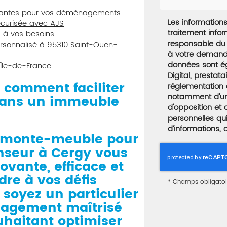
novantes pour vos déménagements
Les informations 
sécurisée avec AJS
traitement info
s à vos besoins
responsable du 
rsonnalisé à 95310 Saint-Ouen-
à votre demande
données sont é
 Île-de-France
Digital, presta
comment faciliter
réglementation 
notamment d'un d
ans un immeuble
d'opposition et
personnelles qu
d’informations, 
n monte-meuble pour
seur à Cergy
vous
ovante, efficace et
dre à vos défis
*
Champs obligatoi
 soyez un particulier
agement maîtrisé
uhaitant optimiser